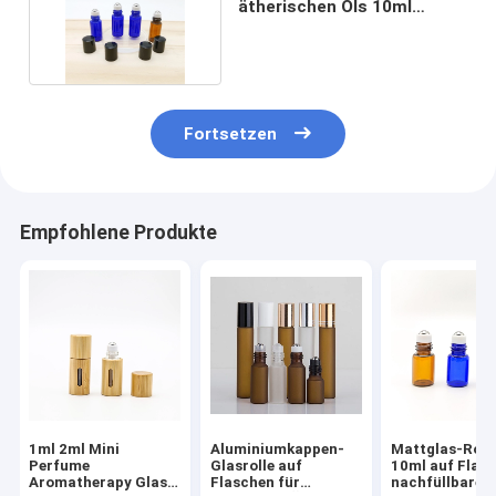
ätherischen Öls 10ml
Soem-ODM-Siebdruck ab
Fortsetzen
Empfohlene Produkte
1ml 2ml Mini
Aluminiumkappen-
Mattglas-Roll
Perfume
Glasrolle auf
10ml auf Flas
Aromatherapy Glass
Flaschen für
nachfüllbaren 