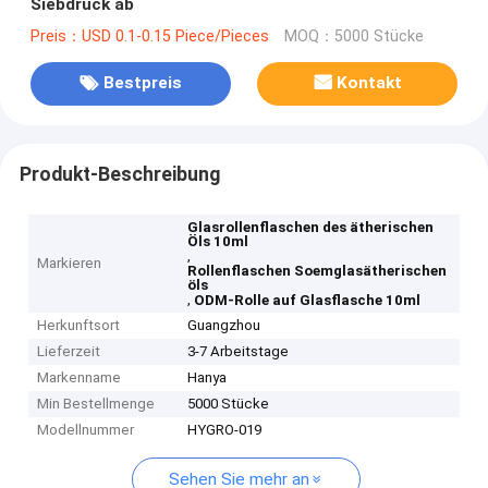
Siebdruck ab
Preis：USD 0.1-0.15 Piece/Pieces
MOQ：5000 Stücke
Bestpreis
Kontakt
Produkt-Beschreibung
Glasrollenflaschen des ätherischen
Öls 10ml
,
Markieren
Rollenflaschen Soemglasätherischen
öls
,
ODM-Rolle auf Glasflasche 10ml
Herkunftsort
Guangzhou
Lieferzeit
3-7 Arbeitstage
Markenname
Hanya
Min Bestellmenge
5000 Stücke
Modellnummer
HYGRO-019
Sehen Sie mehr an