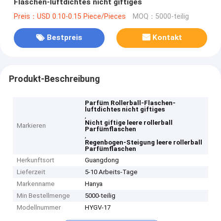
Flaschen-luftdichtes nicht giftiges
Preis：USD 0.10-0.15 Piece/Pieces
MOQ：5000-teilig
Bestpreis
Kontakt
Produkt-Beschreibung
Parfüm Rollerball-Flaschen-
luftdichtes nicht giftiges
,
Nicht giftige leere rollerball
Markieren
Parfümflaschen
,
Regenbogen-Steigung leere rollerball
Parfümflaschen
Herkunftsort
Guangdong
Lieferzeit
5-10 Arbeits-Tage
Markenname
Hanya
Min Bestellmenge
5000-teilig
Modellnummer
HYGV-17