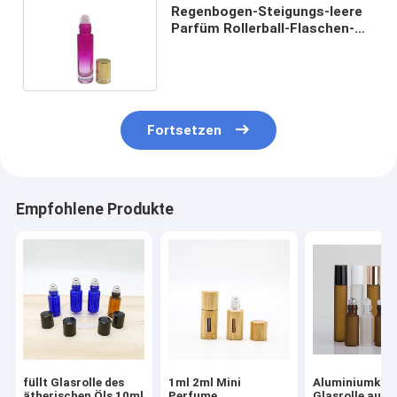
Regenbogen-Steigungs-leere
Parfüm Rollerball-Flaschen-
luftdichtes nicht giftiges
Fortsetzen
Empfohlene Produkte
füllt Glasrolle des
1ml 2ml Mini
Aluminiumkap
ätherischen Öls 10ml
Perfume
Glasrolle auf