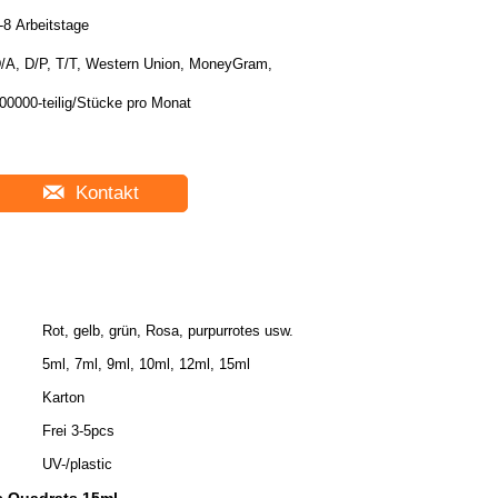
-8 Arbeitstage
/A, D/P, T/T, Western Union, MoneyGram,
00000-teilig/Stücke pro Monat
Kontakt
Rot, gelb, grün, Rosa, purpurrotes usw.
5ml, 7ml, 9ml, 10ml, 12ml, 15ml
Karton
Frei 3-5pcs
UV-/plastic