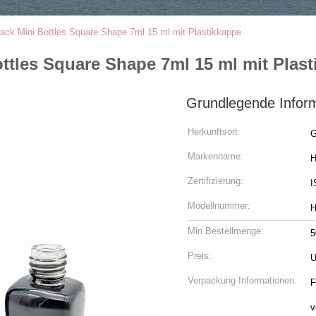
lack Mini Bottles Square Shape 7ml 15 ml mit Plastikkappe
ttles Square Shape 7ml 15 ml mit Plas
Grundlegende Infor
Herkunftsort:
G
Markenname:
H
Zertifizierung:
I
Modellnummer:
H
Min Bestellmenge:
5
Preis:
Verpackung Informationen:
F
v