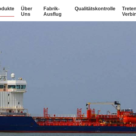
odukte
Über
Fabrik-
Qualitätskontrolle
Treten
Uns
Ausflug
Verbi