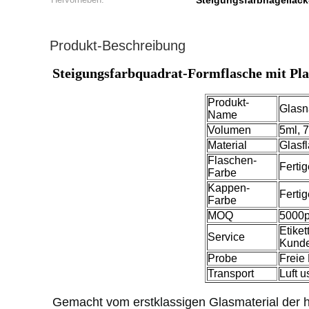
Steigungsfarbnagellack
Produkt-Beschreibung
Steigungsfarbquadrat-Formflasche mit Pla
Produkt-
Glasn
Name
Volumen
5ml, 
Material
Glasf
Flaschen-
Ferti
Farbe
Kappen-
Ferti
Farbe
MOQ
5000
Etike
Service
Kunde
Probe
Freie
Transport
Luft 
Gemacht vom erstklassigen Glasmaterial der hoh