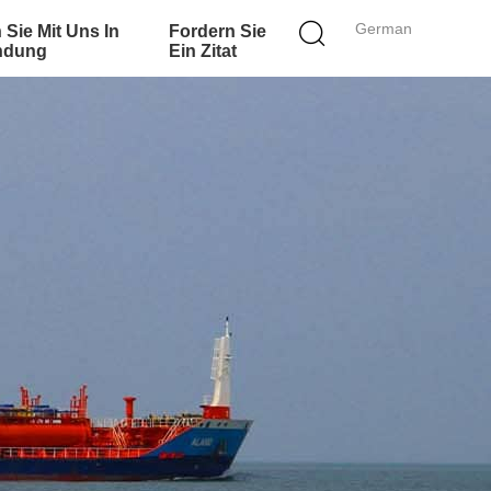
German
 Sie Mit Uns In
Fordern Sie
ndung
Ein Zitat