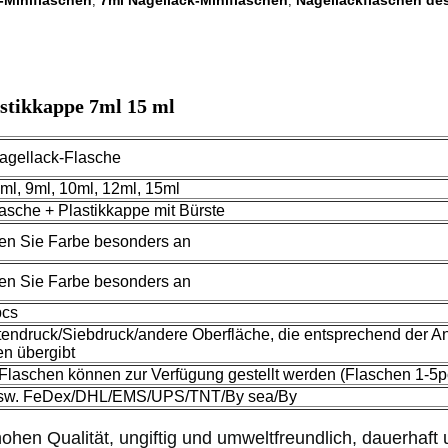
-Miniflaschen
7ml Nagellack-Miniflaschen
Nagellackflaschen de
,
,
stikkappe 7ml 15 ml
agellack-Flasche
7ml, 9ml, 10ml, 12ml, 15ml
lasche + Plastikkappe mit Bürste
gen Sie Farbe besonders an
gen Sie Farbe besonders an
pcs
ttendruck/Siebdruck/andere Oberfläche, die entsprechend der A
n übergibt
 Flaschen können zur Verfügung gestellt werden (Flaschen 1-5p
usw. FeDex/DHL/EMS/UPS/TNT/By sea/By
en Qualität, ungiftig und umweltfreundlich, dauerhaft un