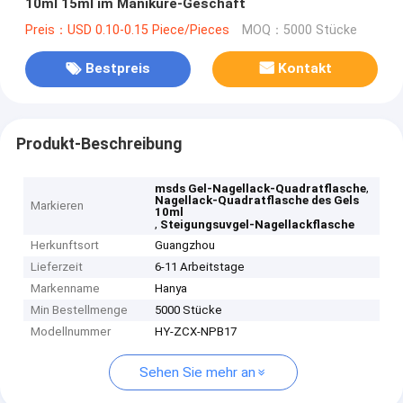
10ml 15ml im Maniküre-Geschäft
Preis：USD 0.10-0.15 Piece/Pieces
MOQ：5000 Stücke
Bestpreis
Kontakt
Produkt-Beschreibung
,
msds Gel-Nagellack-Quadratflasche
Nagellack-Quadratflasche des Gels
Markieren
10ml
,
Steigungsuvgel-Nagellackflasche
Herkunftsort
Guangzhou
Lieferzeit
6-11 Arbeitstage
Markenname
Hanya
Min Bestellmenge
5000 Stücke
Modellnummer
HY-ZCX-NPB17
Sehen Sie mehr an