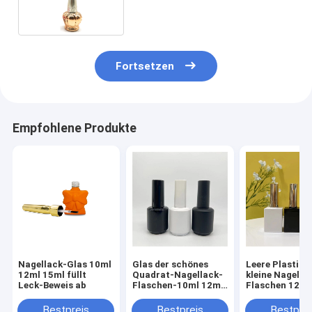
Geschäft
Fortsetzen
Empfohlene Produkte
Nagellack-Glas 10ml
Glas der schönes
Leere Plastikk
12ml 15ml füllt
Quadrat-Nagellack-
kleine Nagella
Leck-Beweis ab
Flaschen-10ml 12ml
Flaschen 12ml
15ml nach Maß
mit Bürste
Bestpreis
Bestpreis
Bestprei