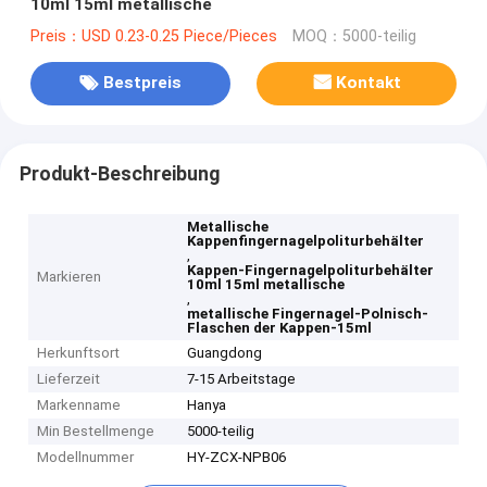
10ml 15ml metallische
Preis：USD 0.23-0.25 Piece/Pieces
MOQ：5000-teilig
Bestpreis
Kontakt
Produkt-Beschreibung
Metallische
Kappenfingernagelpoliturbehälter
,
Kappen-Fingernagelpoliturbehälter
Markieren
10ml 15ml metallische
,
metallische Fingernagel-Polnisch-
Flaschen der Kappen-15ml
Herkunftsort
Guangdong
Lieferzeit
7-15 Arbeitstage
Markenname
Hanya
Min Bestellmenge
5000-teilig
Modellnummer
HY-ZCX-NPB06