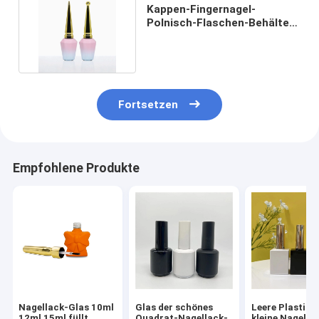
Kappen-Fingernagel-
Polnisch-Flaschen-Behälter
10ml 15ml metallische
Fortsetzen
Empfohlene Produkte
Nagellack-Glas 10ml
Glas der schönes
Leere Plastikk
12ml 15ml füllt
Quadrat-Nagellack-
kleine Nagella