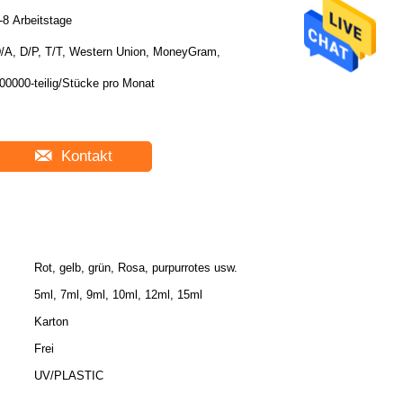
-8 Arbeitstage
/A, D/P, T/T, Western Union, MoneyGram,
00000-teilig/Stücke pro Monat
Kontakt
Rot, gelb, grün, Rosa, purpurrotes usw.
5ml, 7ml, 9ml, 10ml, 12ml, 15ml
Karton
Frei
UV/PLASTIC