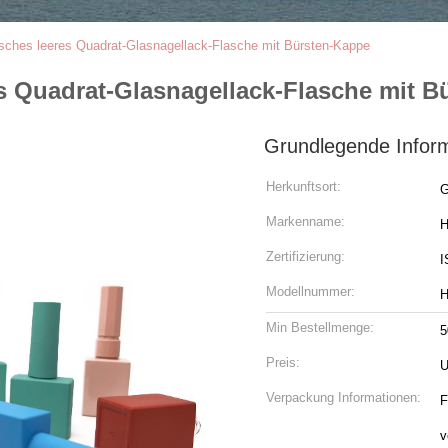
isches leeres Quadrat-Glasnagellack-Flasche mit Bürsten-Kappe
s Quadrat-Glasnagellack-Flasche mit B
Grundlegende Infor
Herkunftsort:
G
Markenname:
H
Zertifizierung:
I
Modellnummer:
H
Min Bestellmenge:
5
Preis:
U
Verpackung Informationen:
F
v