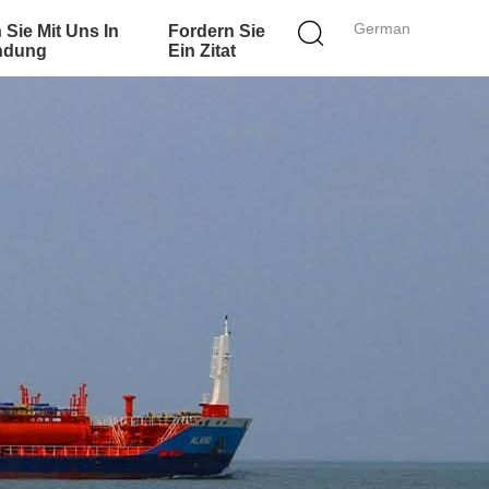
German
 Sie Mit Uns In
Fordern Sie
ndung
Ein Zitat