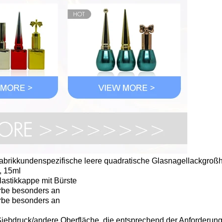
fabrikkundenspezifische leere quadratische Glasnagellackgroß
, 15ml
lastikkappe mit Bürste
rbe besonders an
rbe besonders an
Siebdruck/andere Oberfläche, die entsprechend der Anforderun