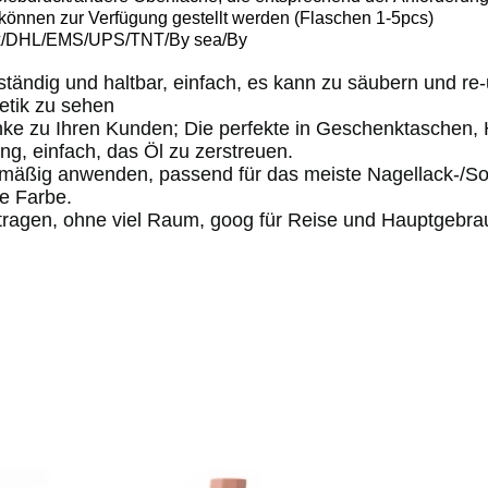
können zur Verfügung gestellt werden (Flaschen 1-5pcs)
ex/DHL/EMS/UPS/TNT/By sea/By
ändig und haltbar, einfach, es kann zu säubern und re
etik zu sehen
ke zu Ihren Kunden; Die perfekte in Geschenktaschen, 
ung, einfach, das Öl zu zerstreuen.
mäßig anwenden, passend für das meiste Nagellack-/Sorgf
ne Farbe.
 tragen, ohne viel Raum, goog für Reise und Hauptgebra