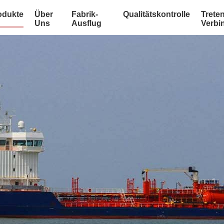
odukte
Über
Fabrik-
Qualitätskontrolle
Treten
Uns
Ausflug
Verbi