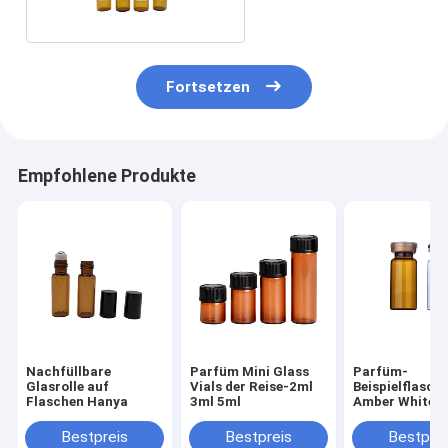
Fortsetzen
Empfohlene Produkte
Nachfüllbare
Parfüm Mini Glass
Parfüm-
Glasrolle auf
Vials der Reise-2ml
Beispielflasch
Flaschen Hanya
3ml 5ml
Amber White
Medicine Mini 
1.5ml 2ml
Bestpreis
Bestpreis
Bestprei